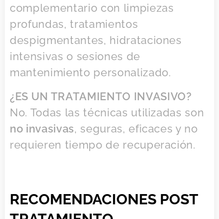
complementario con limpiezas
profundas, tratamientos
despigmentantes, hidrataciones
intensivas o sesiones de
mantenimiento personalizado.
¿ES UN TRATAMIENTO INVASIVO?
No. Todas las técnicas utilizadas son
no invasivas
, seguras, eficaces y no
requieren tiempo de recuperación.
RECOMENDACIONES POST
TRATAMIENTO