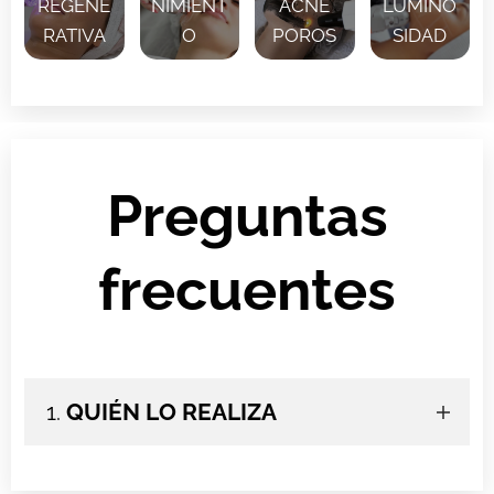
REGENE
NIMIENT
ACNE
LUMINO
RATIVA
O
POROS
SIDAD
Preguntas
frecuentes
1.
QUIÉN LO REALIZA