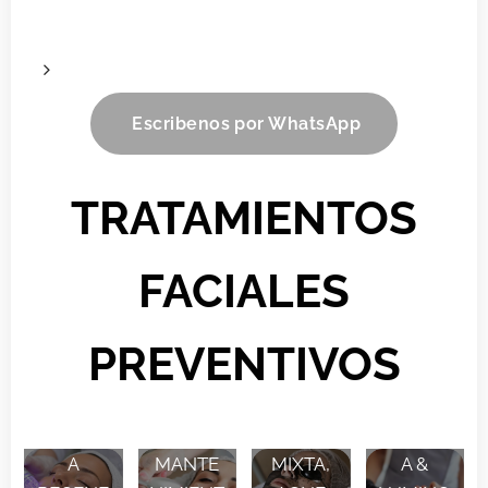
Escribenos por WhatsApp
TRATAMIENTOS
FACIALES
PREVENTIVOS
LIMPIEZ
LIMPIEZ
A
PIEL
FIRMEZ
A
MANTE
MIXTA,
A &