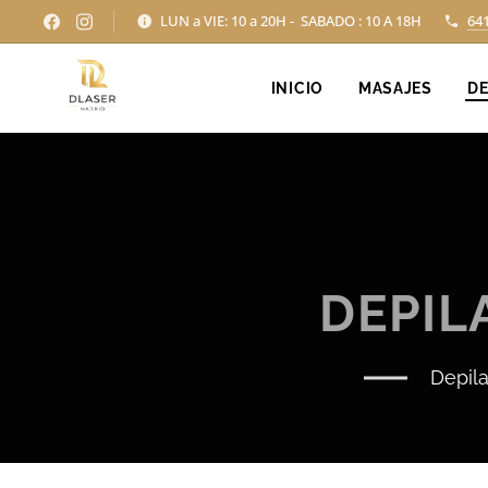
LUN a VIE: 10 a 20H - SABADO : 10 A 18H
64
INICIO
MASAJES
DE
DEPIL
Depila