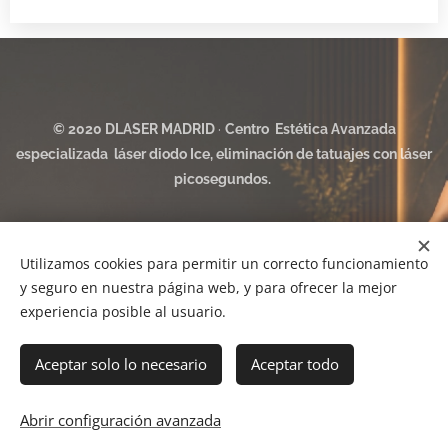
© 2020 DLASER MADRID
·
Centro Estética Avanzada
especializada láser diodo Ice, eliminación de tatuajes con láser
picosegundos.
Ubicados en el Barrio de Salamanca, a 2 minutos del metro
Utilizamos cookies para permitir un correcto funcionamiento
Manuel Becerra, en Calle Benito de Castro 5, 28028 Madrid.
y seguro en nuestra página web, y para ofrecer la mejor
www.dlasermadrid.es
experiencia posible al usuario.
Aceptar solo lo necesario
Aceptar todo
Aviso legal ·
Política de privacidad
·
Política de cookies
Cookies
Abrir configuración avanzada