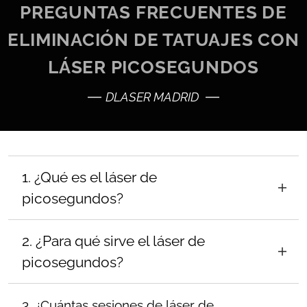
PREGUNTAS FRECUENTES DE
ELIMINACIÓN DE TATUAJES CON
LÁSER PICOSEGUNDOS
DLASER MADRID
1. ¿Qué es el láser de
picosegundos?
El láser de picosegundos es una tecnología
2. ¿Para qué sirve el láser de
avanzada que elimina pigmentos de la piel
picosegundos?
mediante
pulsos ultracortos de energía
fotoacústica
, fragmentando la tinta en micro
Se utiliza principalmente para:
partículas sin generar calor excesivo ni dañar
3. ¿Cuántas sesiones de láser de