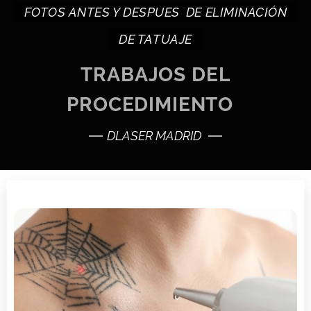
FOTOS ANTES Y DESPUES DE ELIMINACIÓN
personalizada.
Evaluar riesgos de oxidación
Definir número de sesiones
DE TATUAJE
Crear un protocolo personalizado y
TRABAJOS DEL
seguro
PROCEDIMIENTO
DLASER MADRID