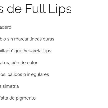
 de Full Lips
radero
abio sin marcar líneas duras
llado" que Acuarela Lips
aturación de color
os, pálidos o irregulares
 simetría
 falta de pigmento