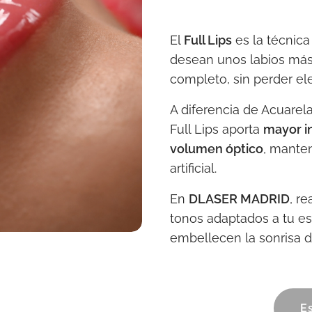
El
Full Lips
es la técnic
desean unos labios más 
completo, sin perder ele
A diferencia de Acuarela
Full Lips aporta
mayor i
volumen óptico
, mante
artificial.
En
DLASER MADRID
, re
tonos adaptados a tu es
embellecen la sonrisa d
Es