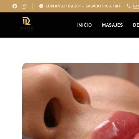
LUN a VIE: 10 a 20H - SABADO : 10 A 18H
64
INICIO
MASAJES
DE