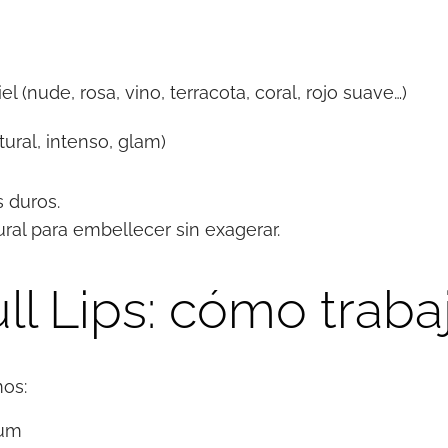
el (nude, rosa, vino, terracota, coral, rojo suave…)
ural, intenso, glam)
 duros.
ural para embellecer sin exagerar.
ull Lips: cómo trab
os:
ium